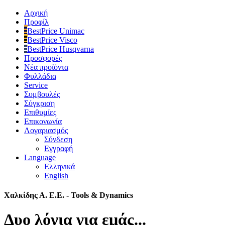
Αρχική
Προφίλ
BestPrice Unimac
BestPrice Visco
BestPrice Husqvarna
Προσφορές
Νέα προϊόντα
Φυλλάδια
Service
Συμβουλές
Σύγκριση
Επιθυμίες
Επικονωνία
Λογαριασμός
Σύνδεση
Εγγραφή
Language
Ελληνικά
English
Χαλκίδης Α. Ε.Ε. - Tools & Dynamics
Δυο λόγια για εμάς...