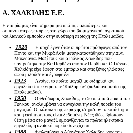
Α. ΧΑΛΚΙΔΗΣ Ε.Ε.
Η εταιρία μας είναι σήμερα μία από τις παλαιότερες και
σημαντικότερες εταιρίες στο χώρο του βιομηχανικού, αγροτικού
και λιανικού εμπορίου στην ευρύτερη περιοχή της Πτολεμαίδας.
1920
Η αρχή έγινε όταν οι πρώτοι πρόσφυγες από τον
Πόντο και την Μικρά Ασία μετεγκαταστάθηκαν στην Δυτ.
Μακεδονία. Μαζί τους και ο Γιάνκος Χαλκίδης που
παντρεύτηκε την Κα Παρθένα από τον Περδίκκα. Ο Γιάνκος
Χαλκίδης είχε έφεση στο εμπόριο και στις ξένες γλώσσες
αφού μιλούσε και έγραφε έξι.
1923
Aνοίγει το πρώτο μαγαζί με σιδηρικά και
εργαλεία στο κέντρο των ‘Καϊλαριών’ (παλιά ονομασία της
Πτολεμαίδας).
1950
O Θεόδωρος Χαλκίδης, το 5ο από τα 6 παιδιά του
Γιάνκου, αναλαμβάνει να συνεχίσει την καλή πορεία του
μαγαζιού. Οι κάτοικοι της περιοχής στηρίζουν το κατάστημα
και η εκτίμηση τους είναι δεδομένη. Νέες ιδέες βρίσκουν
θέση μέσα στο μαγαζί, εμφανίζονται τα πρώτα ηλεκτρικά
εργαλεία, η ανοδική πορεία συνεχίζεται.
1988
A
ναλαμβάνει ο Αθανάσιος Χαλκίδης, γιός του