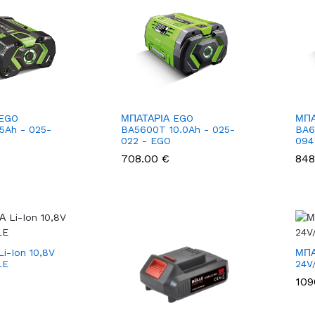
 EGO
ΜΠΑΤΑΡΙΑ EGO
ΜΠΑ
5Ah - 025-
BA5600T 10.0Ah - 025-
BA6
022 - EGO
094
708.00 €
848
i-Ion 10,8V
ΜΠΑ
LE
24V
109