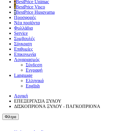
BestPrice Unimac
BestPrice Visco
BestPrice Husqvarna
Προσφορές
Νέα προϊόντα
Φυλλάδια
Service
Συμβουλές
Σύγκριση
Επιθυμίες
Επικονωνία
Λογαριασμός
Σύνδεση
Εγγραφή
Language
Ελληνικά
English
Αρχική
ΕΠΕΞΕΡΓΑΣΙΑ ΞΥΛΟΥ
ΔΙΣΚΟΠΡΙΟΝΑ ΞΥΛΟΥ - ΠΑΓΚΟΠΡΙΟΝΑ
Φίλτρα