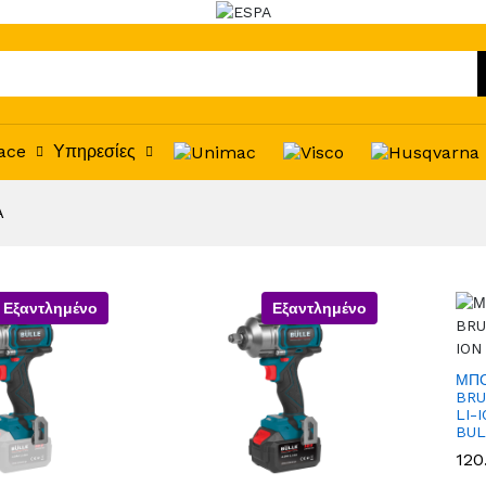
ace
Υπηρεσίες
Α
Εξαντλημένο
Εξαντλημένο
ΜΠ
BRU
LI-
BUL
120