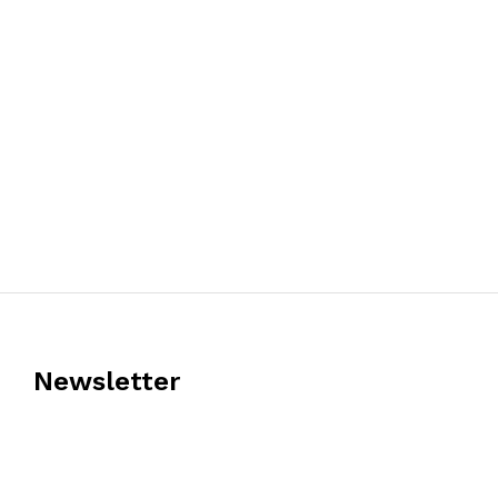
Newsletter
Κάντε εγγραφή στα newsletter μας και ενημερωθείτε πρώτοι για 
προσφορές!