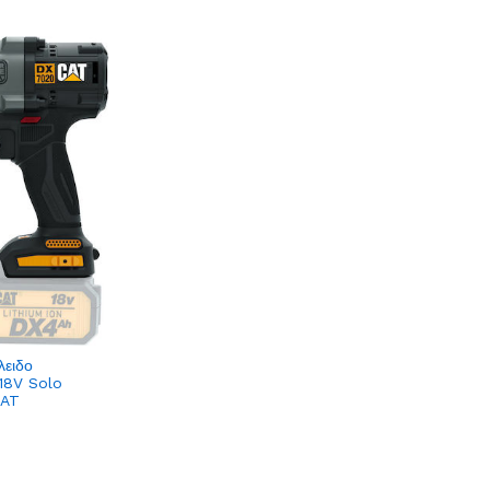
ειδο
18V Solo
CAT